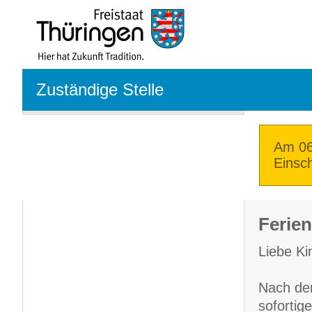
Zuständige Stelle
Am 06
Einsc
Ferie
Liebe Ki
Nach der
sofortig