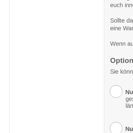
euch inn
Sollte da
eine War
Wenn auc
Option
Sie könn
Nu
ge
lä
Nu