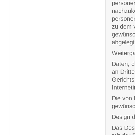
personen
nachzuko
personen
zu dem 
gewünsch
abgelegt
Weiterg
Daten, d
an Dritt
Gerichts
Internet
Die von 
gewünsch
Design d
Das Desi