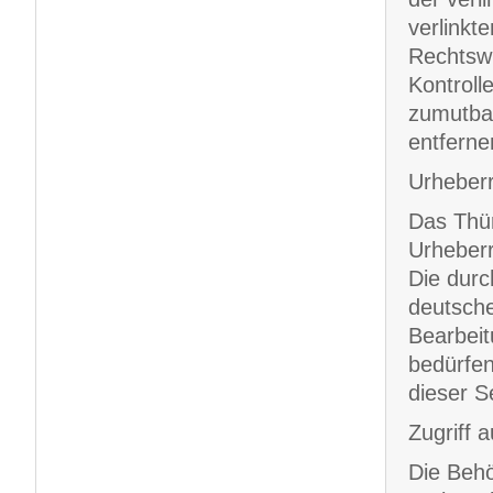
verlinkt
Rechtswi
Kontroll
zumutbar
entferne
Urheber
Das Thür
Urheberr
Die durc
deutsche
Bearbeit
bedürfen
dieser S
Zugriff 
Die Behö