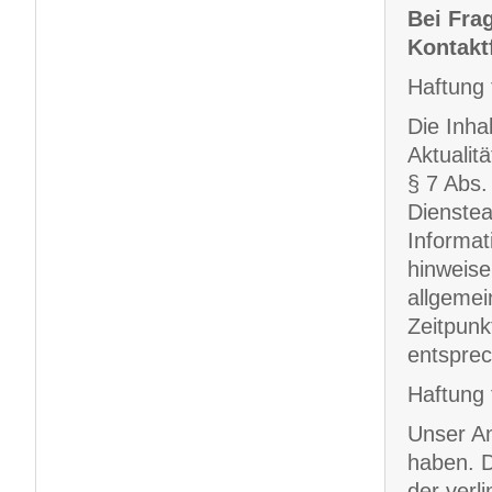
Bei Frag
Kontakt
Haftung 
Die Inhal
Aktualit
§ 7 Abs.
Dienstea
Informat
hinweise
allgemei
Zeitpunk
entsprec
Haftung 
Unser An
haben. D
der verli