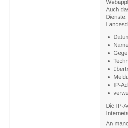
Webappli
Auch das
Dienste.
Landesdi
Datum
Name 
Gegeb
Techn
über
Meldu
IP-Ad
verwe
Die IP-A
Internet
An manch