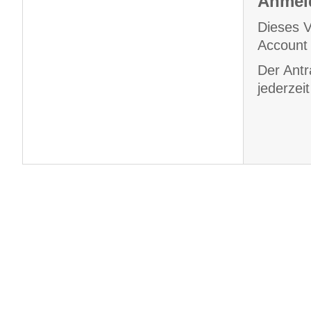
Anmeld
Dieses V
Account 
Der Antr
jederzei